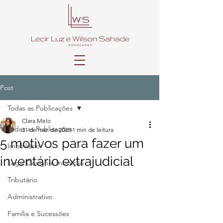
Post
Todas as Publicações
Clara Melo
Todas as Publicações
31 de mar. de 2023
1 min de leitura
5 motivos para fazer um
Imobiliário
inventário extrajudicial
Legal Design e Inovação
Tributário
Administrativo
Família e Sucessões