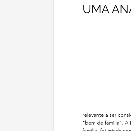
UMA ANÁ
relevante a ser con
"bem de família". A 
família, foi criada c