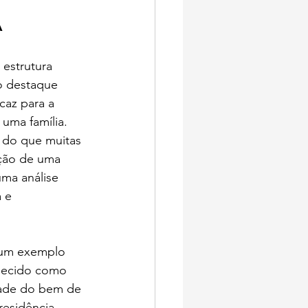
A
 estrutura 
o destaque 
caz para a 
uma família. 
 do que muitas 
ação de uma 
uma análise 
 e 
, um exemplo 
nhecido como 
idade do bem de 
residência.