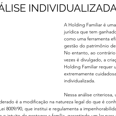
LISE INDIVIDUALIZAD
A Holding Familiar é uma
jurídica que tem ganhad
como uma ferramenta efi
gestão do patrimônio de 
No entanto, ao contrário
vezes é divulgado, a cri
Holding Familiar requer 
extremamente cuidadosa
individualizada.
Nessa análise criteriosa
siderado é a modificação na natureza legal do que é co
Lei 8009/90, que institui e regulamenta a impenhorabil
om o intuito de proteger a família, garantindo um lar para 