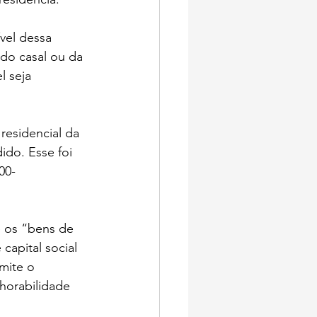
vel dessa 
do casal ou da 
l seja 
residencial da 
ido. Esse foi 
00-
 os “bens de 
capital social 
mite o 
horabilidade 