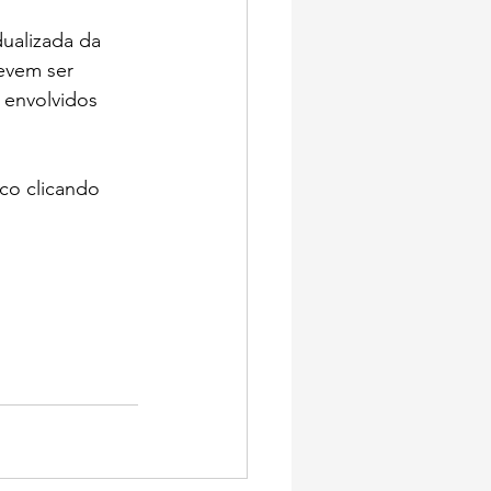
dualizada da 
devem ser 
 envolvidos 
co clicando 