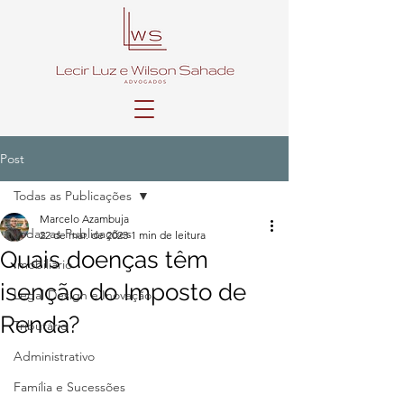
Post
Todas as Publicações
Marcelo Azambuja
Todas as Publicações
22 de mar. de 2023
1 min de leitura
Quais doenças têm
Imobiliário
isenção do Imposto de
Legal Design e Inovação
Renda?
Tributário
Administrativo
Família e Sucessões