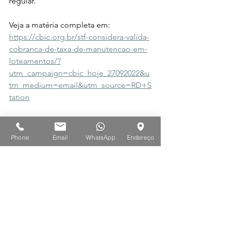
regular.
Veja a matéria completa em: 
https://cbic.org.br/stf-considera-valida-
cobranca-de-taxa-de-manutencao-em-
loteamentos/?
utm_campaign=cbic_hoje_27092022&u
tm_medium=email&utm_source=RD+S
tation
Phone
Email
WhatsApp
Endereço
LLWS na Mídia