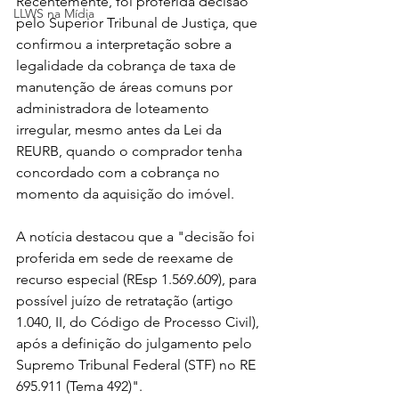
Recentemente, foi proferida decisão 
LLWS na Mídia
pelo Superior Tribunal de Justiça, que 
confirmou a interpretação sobre a 
legalidade da cobrança de taxa de 
manutenção de áreas comuns por 
administradora de loteamento 
irregular, mesmo antes da Lei da 
REURB, quando o comprador tenha 
concordado com a cobrança no 
momento da aquisição do imóvel. 
A notícia destacou que a "decisão foi 
proferida em sede de reexame de 
recurso especial (REsp 1.569.609), para 
possível juízo de retratação (artigo 
1.040, II, do Código de Processo Civil), 
após a definição do julgamento pelo 
Supremo Tribunal Federal (STF) no RE 
695.911 (Tema 492)".