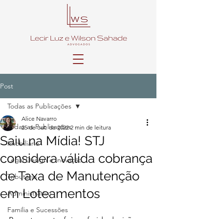
Post
Todas as Publicações
Alice Navarro
Todas as Publicações
25 de out. de 2022
2 min de leitura
Saiu na Mídia! STJ
Imobiliário
considera válida cobrança
Legal Design e Inovação
de Taxa de Manutenção
Tributário
em Loteamentos
Administrativo
Família e Sucessões