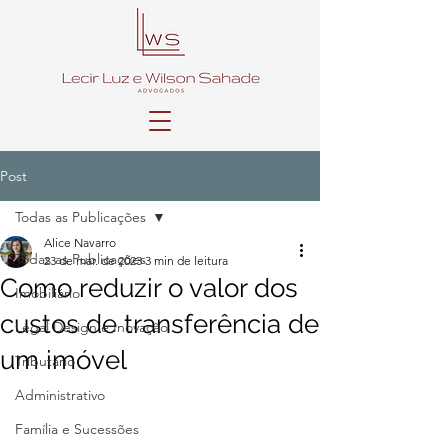
Post
Todas as Publicações
Alice Navarro
Todas as Publicações
23 de mar. de 2023
3 min de leitura
Como reduzir o valor dos
Imobiliário
custos de transferência de
Legal Design e Inovação
um imóvel
Tributário
Administrativo
Família e Sucessões