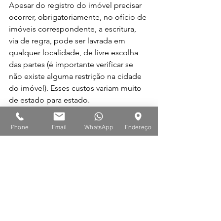
Apesar do registro do imóvel precisar 
ocorrer, obrigatoriamente, no ofício de 
imóveis correspondente, a escritura, 
via de regra, pode ser lavrada em 
qualquer localidade, de livre escolha 
das partes (é importante verificar se 
não existe alguma restrição na cidade 
do imóvel). Esses custos variam muito 
de estado para estado. 
Como exemplo: em São Paulo, o valor 
Phone
Email
WhatsApp
Endereço
da escritura varia de R$318,26 a 
R$58.530,88. Já na Bahia, o valor pode 
variar entre R$274,50 a R$20.745,20.
Cuidado ao olhar apenas o valor dos 
emolumentos: existem diversas 
normas e variáveis que devem ser 
levadas em consideração no momento 