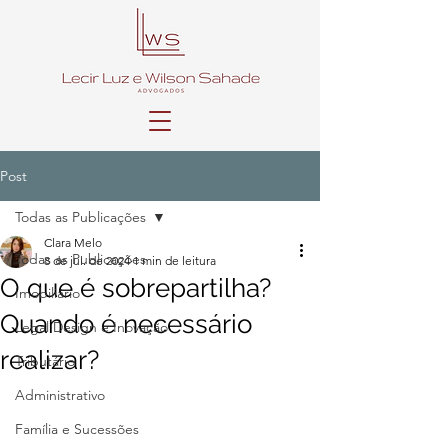
Post
Todas as Publicações
Clara Melo
Todas as Publicações
8 de jul. de 2024
1 min de leitura
O que é sobrepartilha?
Imobiliário
Quando é necessário
Legal Design e Inovação
realizar?
Tributário
Administrativo
Família e Sucessões