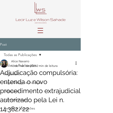
Post
Todas as Publicações
Alice Navarro
Todas as Publicações
13 de mar. de 2023
2 min de leitura
Adjudicação compulsória:
Imobiliário
entenda o novo
Legal Design e Inovação
procedimento extrajudicial
Tributário
autorizado pela Lei n.
Administrativo
14.382/22
Família e Sucessões